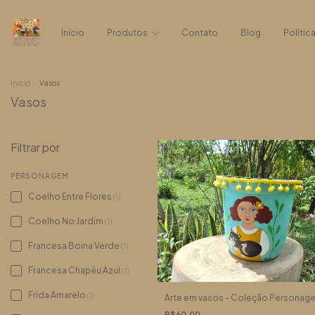
Início
Produtos
Contato
Blog
Polític
Início
.
Vasos
Vasos
Filtrar por
PERSONAGEM
Coelho Entre Flores
(1)
Coelho No Jardim
(1)
Francesa Boina Verde
(1)
Francesa Chapéu Azul
(1)
Frida Amarelo
(1)
Arte em vasos - Coleção Personag
R$60,00