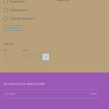
Frida Azul
(1)
Frida Verde
(1)
Galo No Quintal
(1)
VER TODOS
PREÇO
DE
ATÉ
ASSINE NOSSA NEWSLETTER