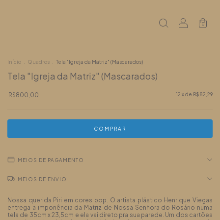
0
Início
.
Quadros
.
Tela "Igreja da Matriz" (Mascarados)
Tela "Igreja da Matriz" (Mascarados)
R$800,00
12
x de
R$82,29
MEIOS DE PAGAMENTO
MEIOS DE ENVIO
Nossa querida Piri em cores pop. O artista plástico Henrique Viegas
entrega a imponência da Matriz de Nossa Senhora do Rosário numa
tela de 35cm x 23,5cm e ela vai direto pra sua parede. Um dos cartões